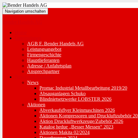
Navigation umschalten
Bender Handels AG
Home
Unternehmen
AGB F. Bender Handels AG
Leistungsangebot
Firmengeschichte
Hauptlieferanten
Adresse / Anfahrtsplan
Ansprechpartner
News und Aktionen
News
Promac Industrial Metallbearbeitung 2019/20
Absauganlagen Schuko
Blindnietsetzwerke LOBSTER 2026
Aktionen
Abverkaufsflyer Kleinmaschinen 2026
Aktionen Kompressoren und Druckluftzubehör 2
Aktion Druckluftwerkzeuge/Zubehör 2026
Katalog hedue „Besser Messen“ 2023
Aktionen Makita 02/2024
Dauerbrenner 2024