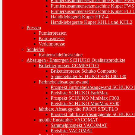
Furnierzusammensetzmaschine Kuper FWS
Furnierzusammensetzmaschine Kuper FWS
Furnierzusammensetzmaschine Kuper FLI 
Handklebegerät Kuper HFZ-4
Handklebegeräte Kuper KHL1 und KHL2
Pressen
Furnierpressen
Korpuspresse
Verleimpresse
Schleifen
Kantenschleifmaschine
Absaugen / Entsorgen SCHUKO Qualitätsprodukte
Brikettierpressen COMPACTO
Brikettierpresse Schuko Compacto
Spänebehälter SCHUKO SPB 100-130
Farbnebelabsaugungwand
Prospekt Farbnebelabsaugwand SCHUKO
Preisliste SCHUKO FarbMax
Prospekt SCHUKO MiniMax F300
Preisliste SCHUKO MiniMax F300
fahrbare Absauggeräte PROFI S/DUPLO
Prospekt fahrbare Absauggeräte SCHUK
mobile Entstauber VACOMAT
Sammelprospekt VACOMAT
Preisliste VACOMAT