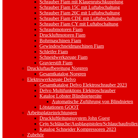
Schrauber Fiam mit Klauenrutschkupplung
Schrauber Fiam 15C mit Luftabschaltung
Schrauber Fiam 26C mit Luftabschaltung
Schrauber Fiam CDE mit Luftabschaltung
Schrauber Fiam CY mit Luftabschaltung
Schraubmotoren Fiam
Druckluftmotoren Fiam
Bohrmaschinen Fiam
Gewindeschneidmaschinen Fiam
Schleifer Fiam
Schneidwerkzeuge Fiam
Gravierstift Fiam
Druckluftaufbereitung Norgren
Gesamtkatalog Norgren
Elektrowerkzeuge Delvo
Gesamtkatalog Delvo Elektroschrauber 2023
Delvo Multifunktions Elektroschrauber
Katalog Lobster Blindnietgeräte
Automatische Zuführung von Blindnieten
Lötstationen GOOT
Arbeitsplatzeinrichtungen
Druckluftleitungssystem John Guest
Cejn Schläuche/Ausblaspistolen/Schlauchaufroller
Katalog Schneider Kompressoren 2023
Zubehör