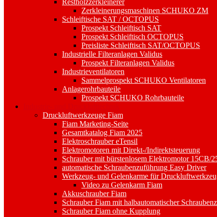
Restholzzerkleinerer
Zerkleinerungsmaschinen SCHUKO ZM
Schleiftische SAT / OCTOPUS
Prospekt Schleiftisch SAT
Prospekt Schleiftisch OCTOPUS
Preisliste Schleiftisch SAT/OCTOPUS
Industrielle Filteranlagen Validus
Prospekt Filteranlagen Validus
Industrieventilatoren
Sammelprospekt SCHUKO Ventilatoren
Anlagerohrbauteile
Prospekt SCHUKO Rohrbauteile
Industrie- und Drucklufttechnik
Druckluftwerkzeuge Fiam
Fiam Marketing-Seite
Gesamtkatalog Fiam 2025
Elektroschrauber eTensil
Elektromotoren mit Direkt-/Indirektsteuerung
Schrauber mit bürstenlosem Elektromotor 15CB/
automatische Schraubenzuführung Easy Driver
Werkzeug- und Gelenkarme für Druckluftwerkzeu
Video zu Gelenkarm Fiam
Akkuschrauber Fiam
Schrauber Fiam mit halbautomatischer Schraube
Schrauber Fiam ohne Kupplung