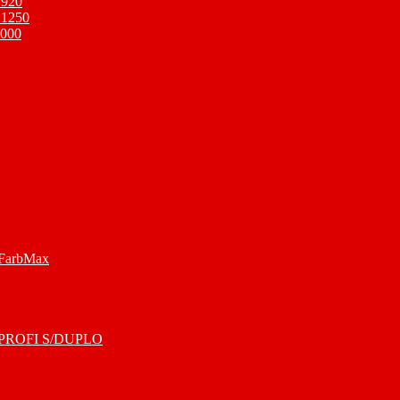
 920
 1250
1000
 FarbMax
O PROFI S/DUPLO