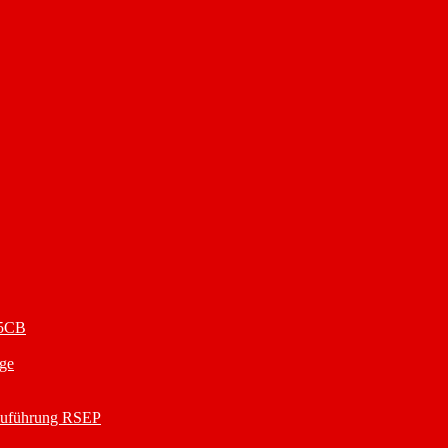
25CB
ge
nzuführung RSEP