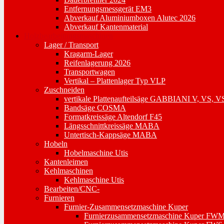
Entfernungsmessgerät EM3
Abverkauf Aluminiumboxen Alutec 2026
Abverkauf Kantenmaterial
Holzbearbeitungsmaschinen
Lager / Transport
Kragarm-Lager
Reifenlagerung 2026
Transportwagen
Vertikal – Plattenlager Typ VLP
Zuschneiden
vertikale Plattenaufteilsäge GABBIANI V, VS, V
Bandsäge COSMA
Formatkreissäge Altendorf F45
Längsschnittkreissäge MABA
Untertisch-Kappsäge MABA
Hobeln
Hobelmaschine Utis
Kantenleimen
Kehlmaschinen
Kehlmaschine Utis
Bearbeiten/CNC-
Furnieren
Furnier-Zusammensetzmaschine Kuper
Furnierzusammensetzmaschine Kuper FWM