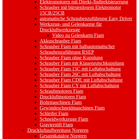
Elektromotoren mit Direkt-/Indirektsteuerung
Schrauber mit bürstenlosem Elektromotor
15CB/25CB
automatische Schraubenzuführung Easy Driver
Werkzeug- und Gelenkarme für
Druckluftwerkzeuge
Video zu Gelenkarm Fiam
Akkuschrauber Fiam
Schrauber Fiam mit halbautomatischer
Schraubenzuführung RSEP
Schrauber Fiam ohne Kupplung
Schrauber Fiam mit Klauenrutschkupplung
Schrauber Fiam 15C mit Luftabschaltung
Schrauber Fiam 26C mit Luftabschaltung
Schrauber Fiam CDE mit Luftabschaltung
Schrauber Fiam CY mit Luftabschaltung
Schraubmotoren Fiam
Druckluftmotoren Fiam
Bohrmaschinen Fiam
Gewindeschneidmaschinen Fiam
Schleifer Fiam
Schneidwerkzeuge Fiam
Gravierstift Fiam
Druckluftaufbereitung Norgren
Gesamtkatalog Norgren