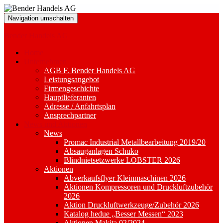
Navigation umschalten
Bender Handels AG
Home
Unternehmen
AGB F. Bender Handels AG
Leistungsangebot
Firmengeschichte
Hauptlieferanten
Adresse / Anfahrtsplan
Ansprechpartner
News und Aktionen
News
Promac Industrial Metallbearbeitung 2019/20
Absauganlagen Schuko
Blindnietsetzwerke LOBSTER 2026
Aktionen
Abverkaufsflyer Kleinmaschinen 2026
Aktionen Kompressoren und Druckluftzubehör
2026
Aktion Druckluftwerkzeuge/Zubehör 2026
Katalog hedue „Besser Messen“ 2023
Aktionen Makita 02/2024