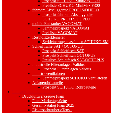
Prospekt SCHUKO MiniMax F300
Preisliste SCHUKO MiniMax F300
fahrbare Absauggeräte PROFI S/DUPLO
Prospekt fahrbare Absauggeräte
SCHUKO PROFI S/DUPLO
mobile Entstauber VACOMAT
Sammelprospekt VACOMAT
Preisliste VACOMAT
Restholzzerkleinerer
Zerkleinerungsmaschinen SCHUKO ZM
Schleiftische SAT / OCTOPUS
Prospekt Schleiftisch SAT
Prospekt Schleiftisch OCTOPUS
Preisliste Schleiftisch SAT/OCTOPUS
Industrielle Filteranlagen Validus
Prospekt Filteranlagen Validus
Industrieventilatoren
Sammelprospekt SCHUKO Ventilatoren
Anlagerohrbauteile
Prospekt SCHUKO Rohrbauteile
Industrie- und Drucklufttechnik
Druckluftwerkzeuge Fiam
Fiam Marketing-Seite
Gesamtkatalog Fiam 2025
Elektroschrauber eTensil