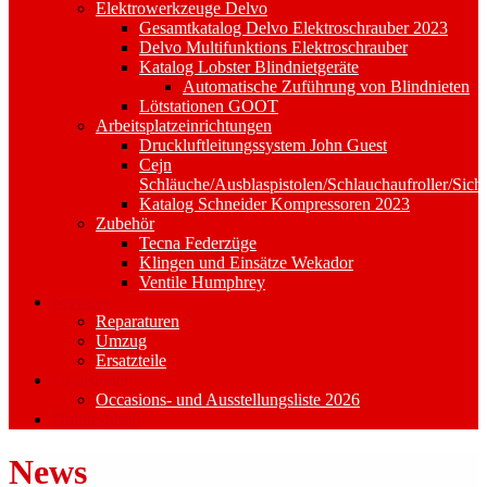
Elektrowerkzeuge Delvo
Gesamtkatalog Delvo Elektroschrauber 2023
Delvo Multifunktions Elektroschrauber
Katalog Lobster Blindnietgeräte
Automatische Zuführung von Blindnieten
Lötstationen GOOT
Arbeitsplatzeinrichtungen
Druckluftleitungssystem John Guest
Cejn
Schläuche/Ausblaspistolen/Schlauchaufroller/Sich
Katalog Schneider Kompressoren 2023
Zubehör
Tecna Federzüge
Klingen und Einsätze Wekador
Ventile Humphrey
Services
Reparaturen
Umzug
Ersatzteile
Occasionen
Occasions- und Ausstellungsliste 2026
Online-Shop
News