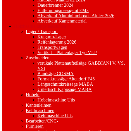
Dauerbrenner 2024
Entfernungsmessgerät EM3
Abverkauf Aluminiumboxen Alutec 2026
Abverkauf Kantenmaterial
Holzbearbeitungsmaschinen
Lager / Transport
Kragarm-Lager
Reifenlagerung 2026
Transportwagen
Vertikal – Plattenlager Typ VLP
Zuschneiden
vertikale Plattenaufteilsäge GABBIANI V, VS,
VSI
Bandsäge COSMA
Formatkreissäge Altendorf F45
Längsschnittkreissäge MABA
Untertisch-Kappsäge MABA
Hobeln
Hobelmaschine Utis
Kantenleimen
Kehlmaschinen
Kehlmaschine Utis
Bearbeiten/CNC-
Furnieren