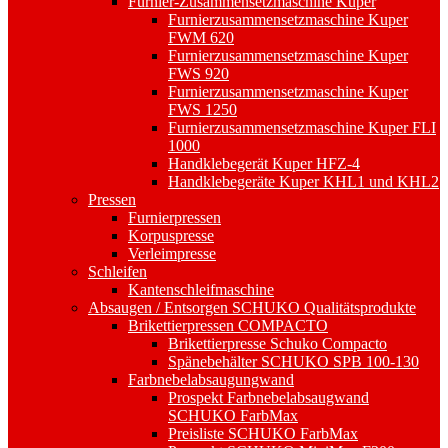
Furnier-Zusammensetzmaschine Kuper
Furnierzusammensetzmaschine Kuper
FWM 620
Furnierzusammensetzmaschine Kuper
FWS 920
Furnierzusammensetzmaschine Kuper
FWS 1250
Furnierzusammensetzmaschine Kuper FLI
1000
Handklebegerät Kuper HFZ-4
Handklebegeräte Kuper KHL1 und KHL2
Pressen
Furnierpressen
Korpuspresse
Verleimpresse
Schleifen
Kantenschleifmaschine
Absaugen / Entsorgen SCHUKO Qualitätsprodukte
Brikettierpressen COMPACTO
Brikettierpresse Schuko Compacto
Spänebehälter SCHUKO SPB 100-130
Farbnebelabsaugungwand
Prospekt Farbnebelabsaugwand
SCHUKO FarbMax
Preisliste SCHUKO FarbMax