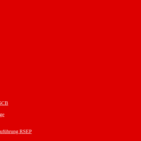
25CB
ge
nzuführung RSEP