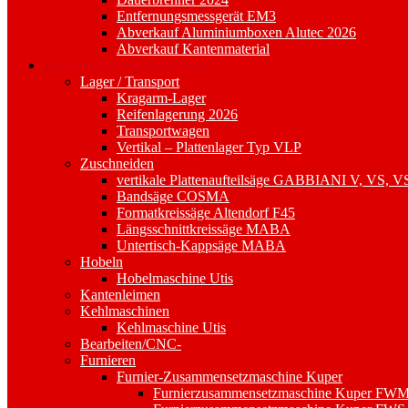
Entfernungsmessgerät EM3
Abverkauf Aluminiumboxen Alutec 2026
Abverkauf Kantenmaterial
Holzbearbeitungsmaschinen
Lager / Transport
Kragarm-Lager
Reifenlagerung 2026
Transportwagen
Vertikal – Plattenlager Typ VLP
Zuschneiden
vertikale Plattenaufteilsäge GABBIANI V, VS, V
Bandsäge COSMA
Formatkreissäge Altendorf F45
Längsschnittkreissäge MABA
Untertisch-Kappsäge MABA
Hobeln
Hobelmaschine Utis
Kantenleimen
Kehlmaschinen
Kehlmaschine Utis
Bearbeiten/CNC-
Furnieren
Furnier-Zusammensetzmaschine Kuper
Furnierzusammensetzmaschine Kuper FWM