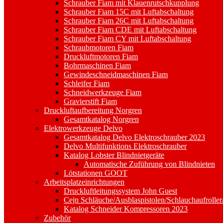
Schrauber Fiam mit Klauenrutschkupplung
Schrauber Fiam 15C mit Luftabschaltung
Schrauber Fiam 26C mit Luftabschaltung
Schrauber Fiam CDE mit Luftabschaltung
Schrauber Fiam CY mit Luftabschaltung
Schraubmotoren Fiam
Druckluftmotoren Fiam
Bohrmaschinen Fiam
Gewindeschneidmaschinen Fiam
Schleifer Fiam
Schneidwerkzeuge Fiam
Gravierstift Fiam
Druckluftaufbereitung Norgren
Gesamtkatalog Norgren
Elektrowerkzeuge Delvo
Gesamtkatalog Delvo Elektroschrauber 2023
Delvo Multifunktions Elektroschrauber
Katalog Lobster Blindnietgeräte
Automatische Zuführung von Blindnieten
Lötstationen GOOT
Arbeitsplatzeinrichtungen
Druckluftleitungssystem John Guest
Cejn Schläuche/Ausblaspistolen/Schlauchaufroller
Katalog Schneider Kompressoren 2023
Zubehör