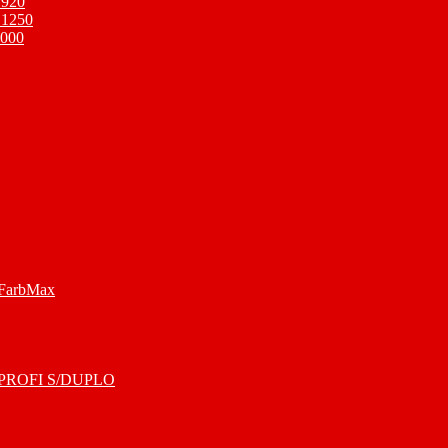
 920
 1250
1000
 FarbMax
O PROFI S/DUPLO