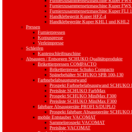
Furnierzusammensetzmaschine Kuper FWS
Furnierzusammensetzmaschine Kuper FWS
Furnierzusammensetzmaschine Kuper FLI 
Handklebegerät Kuper HFZ-4
Handklebegeräte Kuper KHL1 und KHL2
Pressen
Furnierpressen
Korpuspresse
Verleimpresse
Schleifen
Kantenschleifmaschine
Absaugen / Entsorgen SCHUKO Qualitätsprodukte
Brikettierpressen COMPACTO
Brikettierpresse Schuko Compacto
Spänebehälter SCHUKO SPB 100-130
Farbnebelabsaugungwand
Prospekt Farbnebelabsaugwand SCHUKO
Preisliste SCHUKO FarbMax
Prospekt SCHUKO MiniMax F300
Preisliste SCHUKO MiniMax F300
fahrbare Absauggeräte PROFI S/DUPLO
Prospekt fahrbare Absauggeräte SCHUK
mobile Entstauber VACOMAT
Sammelprospekt VACOMAT
Preisliste VACOMAT