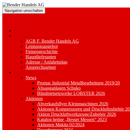
Navigation umschalten
Bender Handels AG
Home
Unternehmen
AGB F. Bender Handels AG
Leistungsangebot
Firmengeschichte
Hauptlieferanten
Adresse / Anfahrtsplan
Ansprechpartner
News und Aktionen
News
Promac Industrial Metallbearbeitung 2019/20
Absauganlagen Schuko
Blindnietsetzwerke LOBSTER 2026
Aktionen
Abverkaufsflyer Kleinmaschinen 2026
Aktionen Kompressoren und Druckluftzubehör 2
Aktion Druckluftwerkzeuge/Zubehör 2026
Katalog hedue „Besser Messen“ 2023
Aktionen Makita 02/2024
Dauerbrenner 2024