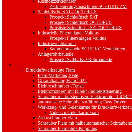
Restholzzerkleinerer
Zerkleinerungsmaschinen SCHUKO ZM
Schleiftische SAT / OCTOPUS
Prospekt Schleiftisch SAT
Prospekt Schleiftisch OCTOPUS
Preisliste Schleiftisch SAT/OCTOPUS
Industrielle Filteranlagen Validus
Prospekt Filteranlagen Validus
Industrieventilatoren
Sammelprospekt SCHUKO Ventilatoren
Anlagerohrbauteile
Prospekt SCHUKO Rohrbauteile
Industrie- und Drucklufttechnik
Druckluftwerkzeuge Fiam
Fiam Marketing-Seite
Gesamtkatalog Fiam 2025
Elektroschrauber eTensil
Elektromotoren mit Direkt-/Indirektsteuerung
Schrauber mit bürstenlosem Elektromotor 15CB/
automatische Schraubenzuführung Easy Driver
Werkzeug- und Gelenkarme für Druckluftwerkzeu
Video zu Gelenkarm Fiam
Akkuschrauber Fiam
Schrauber Fiam mit halbautomatischer Schraube
Schrauber Fiam ohne Kupplung