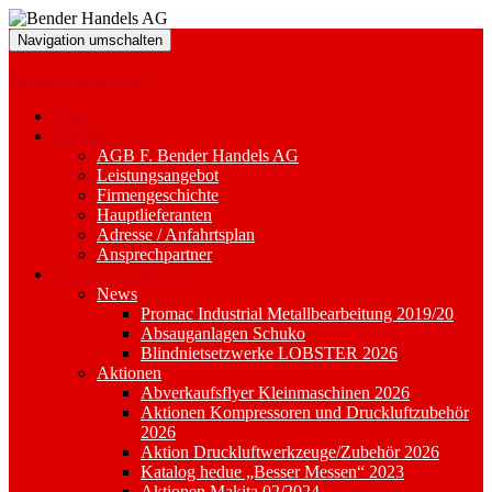
Navigation umschalten
Bender Handels AG
Home
Unternehmen
AGB F. Bender Handels AG
Leistungsangebot
Firmengeschichte
Hauptlieferanten
Adresse / Anfahrtsplan
Ansprechpartner
News und Aktionen
News
Promac Industrial Metallbearbeitung 2019/20
Absauganlagen Schuko
Blindnietsetzwerke LOBSTER 2026
Aktionen
Abverkaufsflyer Kleinmaschinen 2026
Aktionen Kompressoren und Druckluftzubehör
2026
Aktion Druckluftwerkzeuge/Zubehör 2026
Katalog hedue „Besser Messen“ 2023
Aktionen Makita 02/2024