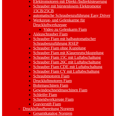
Elektromotoren mit Direkt-/Indirektsteuerung
Schrauber mit bürstenlosem Elektromotor
15CB/25CB
automatische Schraubenzuführung Easy Driver
Werkzeug- und Gelenkarme für
Druckluftwerkzeuge
Video zu Gelenkarm Fiam
Akkuschrauber Fiam
Schrauber Fiam mit halbautomatischer
Schraubenzuführung RSEP
Schrauber Fiam ohne Kupplung
Schrauber Fiam mit Klauenrutschkupplung
Schrauber Fiam 15C mit Luftabschaltung
Schrauber Fiam 26C mit Luftabschaltung
Schrauber Fiam CDE mit Luftabschaltung
Schrauber Fiam CY mit Luftabschaltung
Schraubmotoren Fiam
Druckluftmotoren Fiam
Bohrmaschinen Fiam
Gewindeschneidmaschinen Fiam
Schleifer Fiam
Schneidwerkzeuge Fiam
Gravierstift Fiam
Druckluftaufbereitung Norgren
Gesamtkatalog Norgren