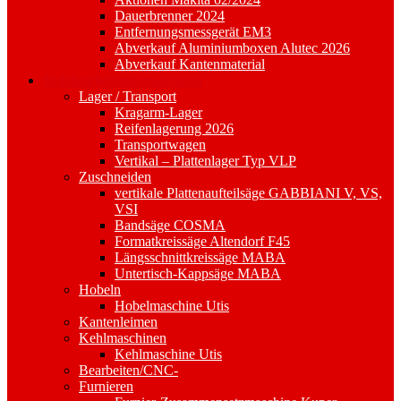
Dauerbrenner 2024
Entfernungsmessgerät EM3
Abverkauf Aluminiumboxen Alutec 2026
Abverkauf Kantenmaterial
Holzbearbeitungsmaschinen
Lager / Transport
Kragarm-Lager
Reifenlagerung 2026
Transportwagen
Vertikal – Plattenlager Typ VLP
Zuschneiden
vertikale Plattenaufteilsäge GABBIANI V, VS,
VSI
Bandsäge COSMA
Formatkreissäge Altendorf F45
Längsschnittkreissäge MABA
Untertisch-Kappsäge MABA
Hobeln
Hobelmaschine Utis
Kantenleimen
Kehlmaschinen
Kehlmaschine Utis
Bearbeiten/CNC-
Furnieren