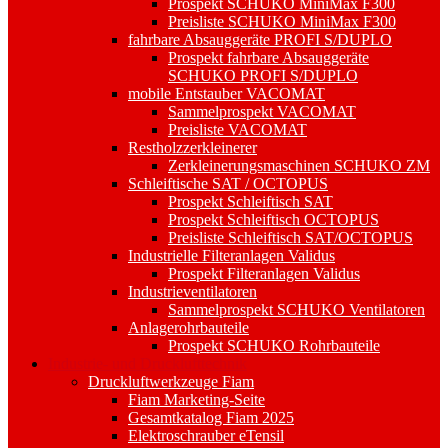
Prospekt SCHUKO MiniMax F300
Preisliste SCHUKO MiniMax F300
fahrbare Absauggeräte PROFI S/DUPLO
Prospekt fahrbare Absauggeräte
SCHUKO PROFI S/DUPLO
mobile Entstauber VACOMAT
Sammelprospekt VACOMAT
Preisliste VACOMAT
Restholzzerkleinerer
Zerkleinerungsmaschinen SCHUKO ZM
Schleiftische SAT / OCTOPUS
Prospekt Schleiftisch SAT
Prospekt Schleiftisch OCTOPUS
Preisliste Schleiftisch SAT/OCTOPUS
Industrielle Filteranlagen Validus
Prospekt Filteranlagen Validus
Industrieventilatoren
Sammelprospekt SCHUKO Ventilatoren
Anlagerohrbauteile
Prospekt SCHUKO Rohrbauteile
Industrie- und Drucklufttechnik
Druckluftwerkzeuge Fiam
Fiam Marketing-Seite
Gesamtkatalog Fiam 2025
Elektroschrauber eTensil