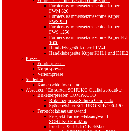
Furnier-Zusammensetzmaschine Kuper
Furnierzusammensetzmaschine Kuper
FWM 620
Furnierzusammensetzmaschine Kuper
FWS 920
Furnierzusammensetzmaschine Kuper
FWS 1250
Furnierzusammensetzmaschine Kuper FLI
1000
Handklebegerät Kuper HFZ-4
Handklebegeräte Kuper KHL1 und KHL2
Pressen
Furnierpressen
Korpuspresse
Verleimpresse
Schleifen
Kantenschleifmaschine
Absaugen / Entsorgen SCHUKO Qualitätsprodukte
Brikettierpressen COMPACTO
Brikettierpresse Schuko Compacto
Spänebehälter SCHUKO SPB 100-130
Farbnebelabsaugungwand
Prospekt Farbnebelabsaugwand
SCHUKO FarbMax
Preisliste SCHUKO FarbMax