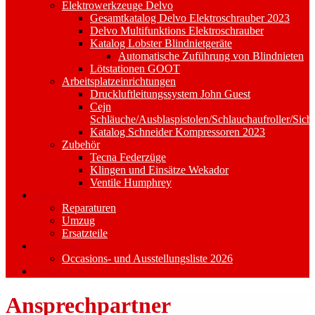
Elektrowerkzeuge Delvo
Gesamtkatalog Delvo Elektroschrauber 2023
Delvo Multifunktions Elektroschrauber
Katalog Lobster Blindnietgeräte
Automatische Zuführung von Blindnieten
Lötstationen GOOT
Arbeitsplatzeinrichtungen
Druckluftleitungssystem John Guest
Cejn
Schläuche/Ausblaspistolen/Schlauchaufroller/Sich
Katalog Schneider Kompressoren 2023
Zubehör
Tecna Federzüge
Klingen und Einsätze Wekador
Ventile Humphrey
Services
Reparaturen
Umzug
Ersatzteile
Occasionen
Occasions- und Ausstellungsliste 2026
Online-Shop
Ansprechpartner