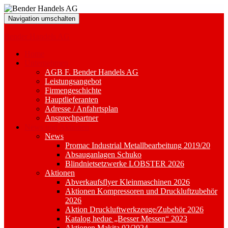
Navigation umschalten
Bender Handels AG
Home
Unternehmen
AGB F. Bender Handels AG
Leistungsangebot
Firmengeschichte
Hauptlieferanten
Adresse / Anfahrtsplan
Ansprechpartner
News und Aktionen
News
Promac Industrial Metallbearbeitung 2019/20
Absauganlagen Schuko
Blindnietsetzwerke LOBSTER 2026
Aktionen
Abverkaufsflyer Kleinmaschinen 2026
Aktionen Kompressoren und Druckluftzubehör
2026
Aktion Druckluftwerkzeuge/Zubehör 2026
Katalog hedue „Besser Messen“ 2023
Aktionen Makita 02/2024