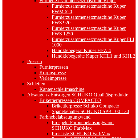
Furnier-Zusammensetzmaschine Kuper
Furnierzusammensetzmaschine Kuper
FWM 620
Furnierzusammensetzmaschine Kuper
FWS 920
Furnierzusammensetzmaschine Kuper
FWS 1250
Furnierzusammensetzmaschine Kuper FLI
1000
Handklebegerät Kuper HFZ-4
Handklebegeräte Kuper KHL1 und KHL2
Pressen
Furnierpressen
Korpuspresse
Verleimpresse
Schleifen
Kantenschleifmaschine
Absaugen / Entsorgen SCHUKO Qualitätsprodukte
Brikettierpressen COMPACTO
Brikettierpresse Schuko Compacto
Spänebehälter SCHUKO SPB 100-130
Farbnebelabsaugungwand
Prospekt Farbnebelabsaugwand
SCHUKO FarbMax
Preisliste SCHUKO FarbMax