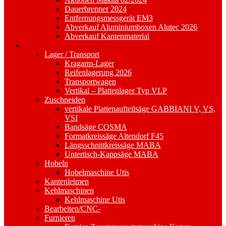
Dauerbrenner 2024
Entfernungsmessgerät EM3
Abverkauf Aluminiumboxen Alutec 2026
Abverkauf Kantenmaterial
Holzbearbeitungsmaschinen
Lager / Transport
Kragarm-Lager
Reifenlagerung 2026
Transportwagen
Vertikal – Plattenlager Typ VLP
Zuschneiden
vertikale Plattenaufteilsäge GABBIANI V, VS,
VSI
Bandsäge COSMA
Formatkreissäge Altendorf F45
Längsschnittkreissäge MABA
Untertisch-Kappsäge MABA
Hobeln
Hobelmaschine Utis
Kantenleimen
Kehlmaschinen
Kehlmaschine Utis
Bearbeiten/CNC-
Furnieren