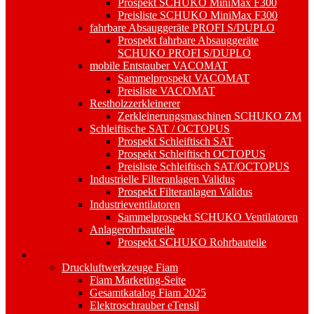
Prospekt SCHUKO MiniMax F300
Preisliste SCHUKO MiniMax F300
fahrbare Absauggeräte PROFI S/DUPLO
Prospekt fahrbare Absauggeräte
SCHUKO PROFI S/DUPLO
mobile Entstauber VACOMAT
Sammelprospekt VACOMAT
Preisliste VACOMAT
Restholzzerkleinerer
Zerkleinerungsmaschinen SCHUKO ZM
Schleiftische SAT / OCTOPUS
Prospekt Schleiftisch SAT
Prospekt Schleiftisch OCTOPUS
Preisliste Schleiftisch SAT/OCTOPUS
Industrielle Filteranlagen Validus
Prospekt Filteranlagen Validus
Industrieventilatoren
Sammelprospekt SCHUKO Ventilatoren
Anlagerohrbauteile
Prospekt SCHUKO Rohrbauteile
Industrie- und Drucklufttechnik
Druckluftwerkzeuge Fiam
Fiam Marketing-Seite
Gesamtkatalog Fiam 2025
Elektroschrauber eTensil