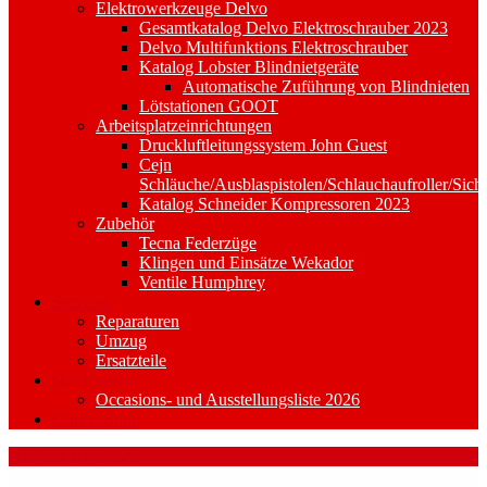
Elektrowerkzeuge Delvo
Gesamtkatalog Delvo Elektroschrauber 2023
Delvo Multifunktions Elektroschrauber
Katalog Lobster Blindnietgeräte
Automatische Zuführung von Blindnieten
Lötstationen GOOT
Arbeitsplatzeinrichtungen
Druckluftleitungssystem John Guest
Cejn
Schläuche/Ausblaspistolen/Schlauchaufroller/Sich
Katalog Schneider Kompressoren 2023
Zubehör
Tecna Federzüge
Klingen und Einsätze Wekador
Ventile Humphrey
Services
Reparaturen
Umzug
Ersatzteile
Occasionen
Occasions- und Ausstellungsliste 2026
Online-Shop
KUPER FWS 920