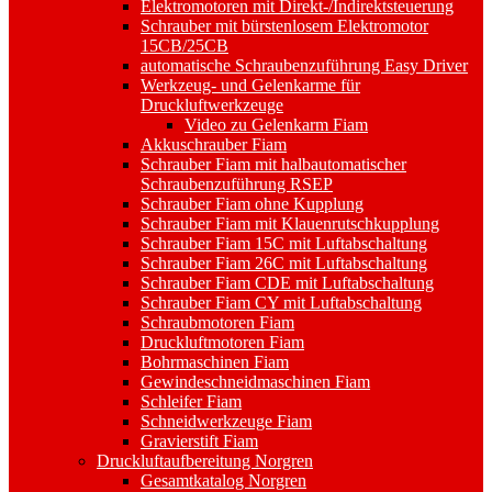
Elektromotoren mit Direkt-/Indirektsteuerung
Schrauber mit bürstenlosem Elektromotor
15CB/25CB
automatische Schraubenzuführung Easy Driver
Werkzeug- und Gelenkarme für
Druckluftwerkzeuge
Video zu Gelenkarm Fiam
Akkuschrauber Fiam
Schrauber Fiam mit halbautomatischer
Schraubenzuführung RSEP
Schrauber Fiam ohne Kupplung
Schrauber Fiam mit Klauenrutschkupplung
Schrauber Fiam 15C mit Luftabschaltung
Schrauber Fiam 26C mit Luftabschaltung
Schrauber Fiam CDE mit Luftabschaltung
Schrauber Fiam CY mit Luftabschaltung
Schraubmotoren Fiam
Druckluftmotoren Fiam
Bohrmaschinen Fiam
Gewindeschneidmaschinen Fiam
Schleifer Fiam
Schneidwerkzeuge Fiam
Gravierstift Fiam
Druckluftaufbereitung Norgren
Gesamtkatalog Norgren